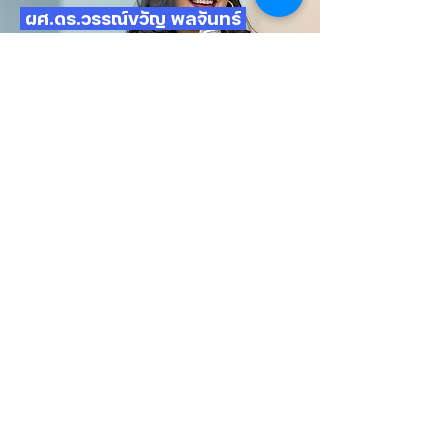
ผศ.ดร.วรรณ์ขวัญ พลจันทร์
ผู้เชี่ยวชาญด้านการสื่อสารและสื่อดิจิทัล
ผู้ก่อตั้งหลักสูตรสื่อและการสื่อสาร (Media and
Communication) วิทยาลัยนานาชาติ มหาวิทยาลัย
มหิดล อาจารย์ขวัญมีประสบการณ์ในแวดวงการสื่อสาร
และการแสดงมากว่า 20 ปี โดยอาจารย์ได้รับความไว้
วางใจให้ถ่ายทอดองค์ความรู้ให้แก่องค์กรระดับประเทศ
และระดับนานาชาติมากมาย อาทิ The Esplanade
(Singapore), British Council, True Vision และ The
Hong Kong Academy of Performing Arts
Contact us
articulatethailand@gmail.com
Part of Sinogate Co., Ltd.
Panjit Tower, 117 Thong Lo Rd, Khlong
Tan Nuea, Watthana, Bangkok 10110