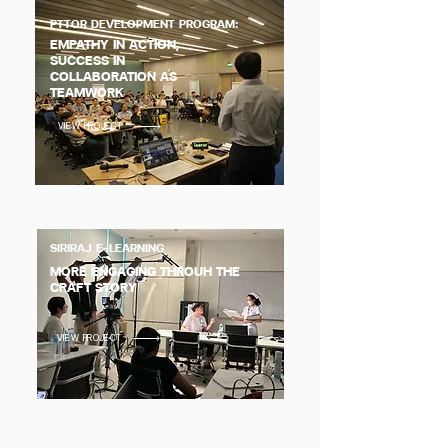
PTTOR DEVELOPMENT PROGRAM:
EMPATHY IN ACTION,
SUCCESS IN
COLLABORATION AS
TEAMWORK
VIEW PROJECT
SIRIRAJ E-LEARNING
MORE ENGAGING THROUH THE
CRAFT STORY
VIEW PROJECT