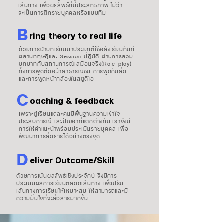
เส้นทาง เพื่อผลลัพธ์ที่มีประสิทธิภาพ ไม่ว่า
จะเป็นการฝึกรายบุคคลหรือแบบทีม
B
ring theory to real life
ด้วยการนำบทเรียนมาประยุกต์ใช้หลังเรียนทันที
ผสานทฤษฎีและ Session ปฏิบัติ ผ่านการสวม
บทบาทกับสถานการณ์เสมือนจริง(Role-play)
ทั้งการพูดต่อหน้าสาธารณชน การพูดกับสื่อ
และการพูดหน้ากล้องในสตูดิโอ
C
oaching & feedback
เพราะผู้เรียนแต่ละคนมีพื้นฐานความเข้าใจ
ประสบการณ์ และปัญหาที่แตกต่างกัน เราจึงมี
การให้คำแนะนำพร้อมประเมินรายบุคคล เพื่อ
พัฒนาการสื่อสารได้อย่างตรงจุด
D
eliver Outcome/Skill
ด้วยการเน้นผลลัพธ์เชิงประจักษ์ จึงมีการ
ประเมินผลการเรียนตลอดเส้นทาง เพื่อปรับ
เส้นทางการเรียนให้เหมาะสม ให้สามารถและมี
ความมั่นใจที่จะสื่อสารมากขึ้น