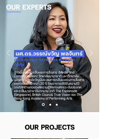
OUR EXPERTS
ผศ.ดร.วรรณ์ขวัญ พลจันทร์
ผู้เชี่ยวชาญด้านการสื่อสารและสื่อ
ดิจิทัล
ผู้ก่อตั้งหลักสูตรสื่อและการสื่อสาร (Media and
Communication) วิทยาลัยนานาชาติ มหาวิทยาลัย
มหิดล อาจารย์ขวัญมีประสบการณ์ในแวดวงการสื่อสาร
และการแสดงมากว่า 20 ปี โดยอาจารย์ได้รับความไว้
วางใจให้ถ่ายทอดองค์ความรู้ให้แก่องค์กรระดับประเทศ
และระดับนานาชาติมากมาย อาทิ The Esplanade
(Singapore), British Council, True Vision และ The
Hong Kong Academy of Performing Arts
OUR PROJECTS