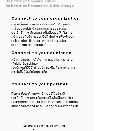
Be Better at Communication.
Be Better at Persuasion. Drive change.
Connect to your organization
การเปลี่ยนแปลงขององค์กรเริ่มต้นได้จากการขับ
เคลื่อนของผู้นำ ด้วยเทคนิคการสื่อสารที่มี
ประสิทธิภาพ วัฒนธรรมที่สนับสนุนให้เกิดการ
สร้างสรรค์นวัตกรรมหรือสิ่งใหม่ ๆ เพื่อพัฒนา
คนในองค์กร (Innovative and creative
organizational culture)
Connect to your audience
สร้างความประทับใจในทุกการพูดในที่สาธารณะ
(Public Speaking)
เป็นนักพูดที่มีมิติ น่าจดจำ และมีพลัง สามารถส่ง
สารไปถึงผู้ฟังได้ในทุกระดับ
Connect to your partner
สื่อสารกับลูกค้าและพาร์ทเนอร์ได้อย่างมี
ประสิทธิภาพ ยกระดับความสัมพันธ์ในการทำงาน
เข้าใจหลักการสื่อสาร การเจรจา และโน้มน้าวใจใน
แต่ละสถานการณ์​ เพื่อให้บรรลุตามผลลัพธ์ที่วางไว้
ค้นพบบริการการอบรม