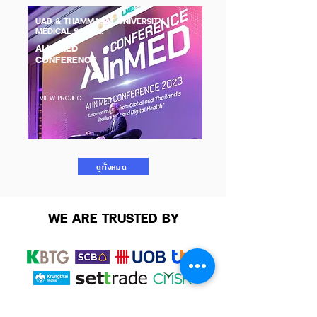
UAB
& THAMMASAT UNIVERSITY
MEDICAL SCOOL:
AI IN MED
CONFERENCE
VIEW PROJECT
ดูทั้งหมด
WE ARE TRUSTED BY